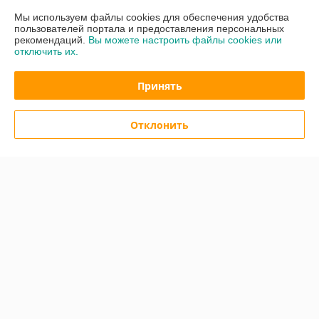
График работы
Мы используем файлы cookies для обеспечения удобства
пользователей портала и предоставления персональных
Полная версия сайта
рекомендаций.
Вы можете настроить файлы cookies или
отключить их.
Политика обработки cookies
Принять
Сайт создан на платформе Deal.by
Отклонить
Информация для покупателя
Юридическое лицо:
ООО "ОМЦ-ПРОФИЛЬ"
Гродно, ул. Герасимовича, 1-3
Регистрационный номер ЕГР: 800014979
УНП: 800014979
Регистрационный орган: Гродненский областной исполнительный
комитет